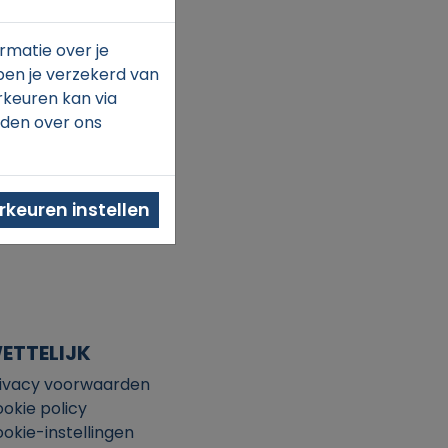
rmatie over je
ben je verzekerd van
rkeuren kan via
nden over ons
keuren instellen
ETTELIJK
ivacy voorwaarden
okie policy
okie-instellingen