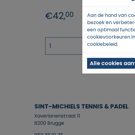
€42,
00
Aan de hand van coo
bezoek en verbetere
een optimaal functi
cookievoorkeuren in
cookiebeleid.
Alle cookies aa
SINT-MICHIELS TENNIS & PADEL
Xaverianenstraat 11
8200 Brugge