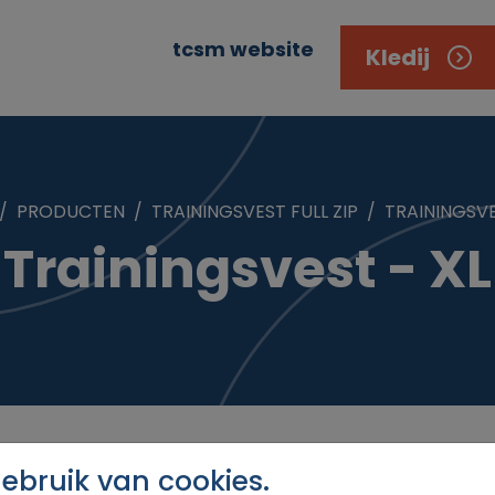
tcsm website
Kledij
PRODUCTEN
TRAININGSVEST FULL ZIP
TRAININGSVE
Trainingsvest - XL
bruik van cookies.