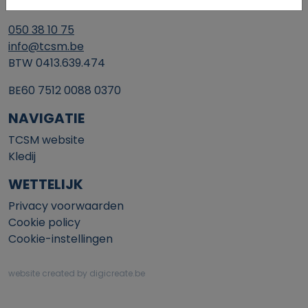
8200 Brugge
050 38 10 75
info@tcsm.be
BTW 0413.639.474
BE60 7512 0088 0370
NAVIGATIE
TCSM website
Kledij
WETTELIJK
Privacy voorwaarden
Cookie policy
Cookie-instellingen
website created by digicreate.be