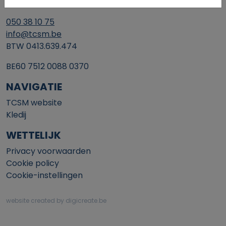
8200 Brugge
050 38 10 75
info@tcsm.be
BTW 0413.639.474
BE60 7512 0088 0370
NAVIGATIE
TCSM website
Kledij
WETTELIJK
Privacy voorwaarden
Cookie policy
Cookie-instellingen
website created by digicreate.be