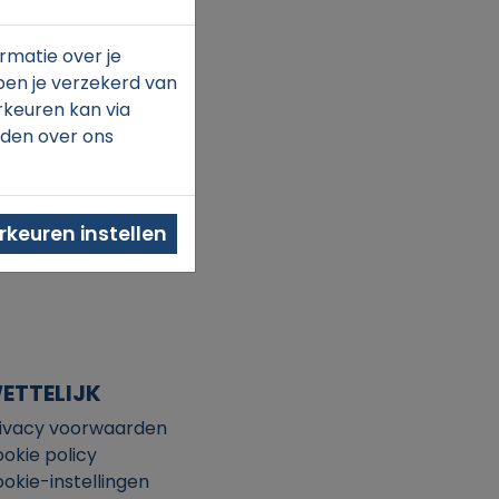
rmatie over je
ben je verzekerd van
rkeuren kan via
nden over ons
keuren instellen
ETTELIJK
ivacy voorwaarden
okie policy
okie-instellingen