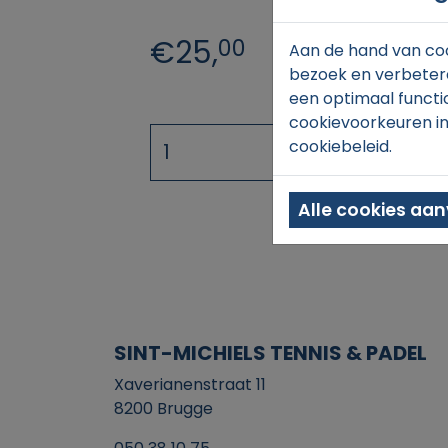
€25,
00
Aan de hand van coo
bezoek en verbetere
een optimaal functi
cookievoorkeuren in
cookiebeleid.
Alle cookies aa
SINT-MICHIELS TENNIS & PADEL
Xaverianenstraat 11
8200 Brugge