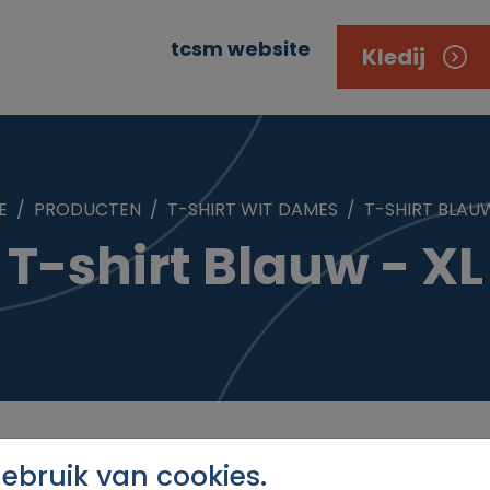
tcsm website
Kledij
E
PRODUCTEN
T-SHIRT WIT DAMES
T-SHIRT BLAUW
T-shirt Blauw - XL
bruik van cookies.