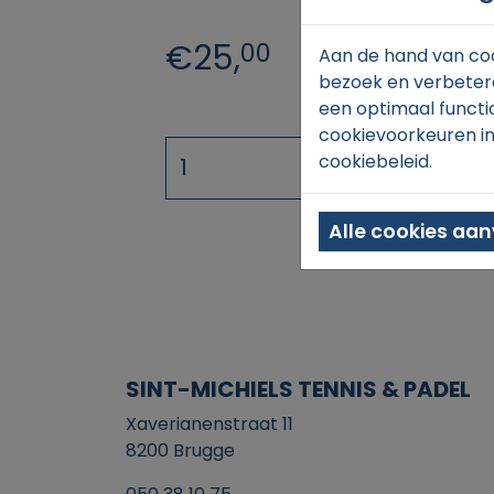
€25,
00
Aan de hand van coo
bezoek en verbetere
een optimaal functi
cookievoorkeuren in
cookiebeleid.
Alle cookies aa
SINT-MICHIELS TENNIS & PADEL
Xaverianenstraat 11
8200 Brugge