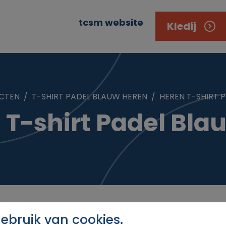
tcsm website
Kledij
CTEN
T-SHIRT PADEL BLAUW HEREN
HEREN T-SHIRT P
 T-shirt Padel Blau
bruik van cookies.