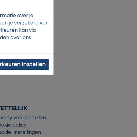
rmatie over je
ben je verzekerd van
rkeuren kan via
nden over ons
keuren instellen
ETTELIJK
ivacy voorwaarden
okie policy
okie-instellingen