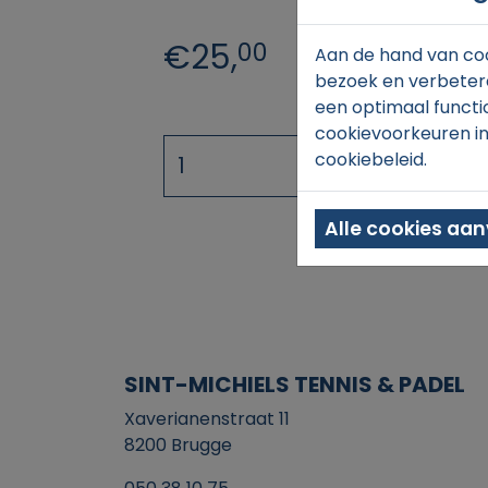
€25,
00
Aan de hand van coo
bezoek en verbetere
een optimaal functi
cookievoorkeuren in
cookiebeleid.
Alle cookies aa
SINT-MICHIELS TENNIS & PADEL
Xaverianenstraat 11
8200 Brugge