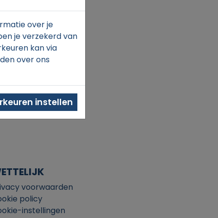
rmatie over je
ben je verzekerd van
rkeuren kan via
nden over ons
keuren instellen
ETTELIJK
ivacy voorwaarden
okie policy
okie-instellingen