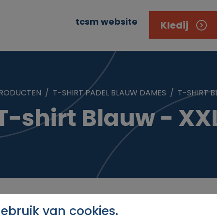
tcsm website
Kledij
RODUCTEN
T-SHIRT PADEL BLAUW DAMES
T-SHIRT B
T-shirt Blauw - XX
bruik van cookies.