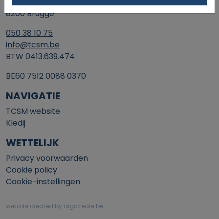
Xaverianenstraat 11
8200 Brugge
050 38 10 75
info@tcsm.be
BTW 0413.639.474
BE60 7512 0088 0370
NAVIGATIE
TCSM website
Kledij
WETTELIJK
Privacy voorwaarden
Cookie policy
Cookie-instellingen
website created by digicreate.be