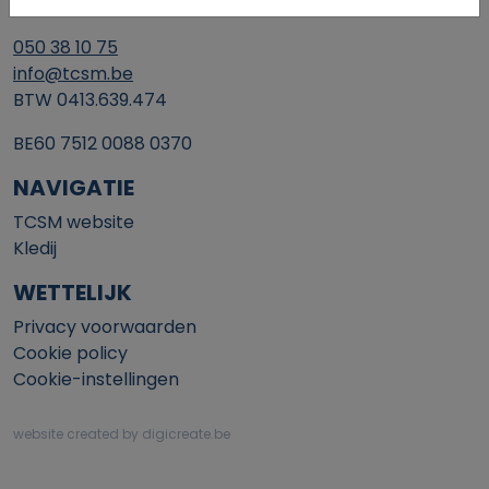
8200 Brugge
050 38 10 75
info@tcsm.be
BTW 0413.639.474
BE60 7512 0088 0370
NAVIGATIE
TCSM website
Kledij
WETTELIJK
Privacy voorwaarden
Cookie policy
Cookie-instellingen
website created by digicreate.be