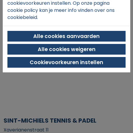
cookievoorkeuren instellen. Op onze pagina
€27,
00
cookie policy kan je meer info vinden over ons
cookiebeleid.
Alle cookies aanvaarden
Alle cookies weigeren
In winkelmand
Cookievoorkeuren instellen
SINT-MICHIELS TENNIS & PADEL
Xaverianenstraat 11