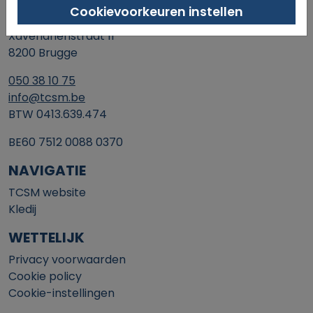
Cookievoorkeuren instellen
SINT-MICHIELS TENNIS & PADEL
Xaverianenstraat 11
8200 Brugge
050 38 10 75
info@tcsm.be
BTW 0413.639.474
BE60 7512 0088 0370
NAVIGATIE
TCSM website
Kledij
WETTELIJK
Privacy voorwaarden
Cookie policy
Cookie-instellingen