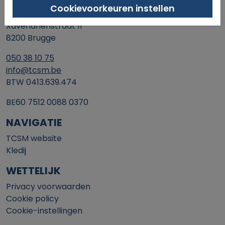
Cookievoorkeuren instellen
SINT-MICHIELS TENNIS & PADEL
Xaverianenstraat 11
8200 Brugge
050 38 10 75
info@tcsm.be
BTW 0413.639.474
BE60 7512 0088 0370
NAVIGATIE
TCSM website
Kledij
WETTELIJK
Privacy voorwaarden
Cookie policy
Cookie-instellingen