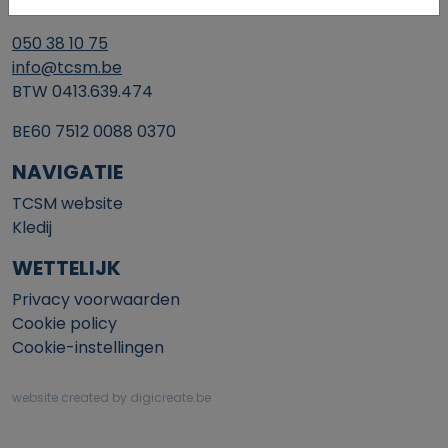
8200 Brugge
050 38 10 75
info@tcsm.be
BTW 0413.639.474
BE60 7512 0088 0370
NAVIGATIE
TCSM website
Kledij
WETTELIJK
Privacy voorwaarden
Cookie policy
Cookie-instellingen
website created by digicreate.be