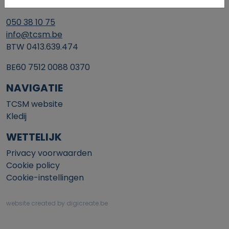
8200 Brugge
050 38 10 75
info@tcsm.be
BTW 0413.639.474
BE60 7512 0088 0370
NAVIGATIE
TCSM website
Kledij
WETTELIJK
Privacy voorwaarden
Cookie policy
Cookie-instellingen
website created by digicreate.be