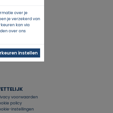
rmatie over je
ben je verzekerd van
rkeuren kan via
nden over ons
keuren instellen
ETTELIJK
ivacy voorwaarden
okie policy
okie-instellingen