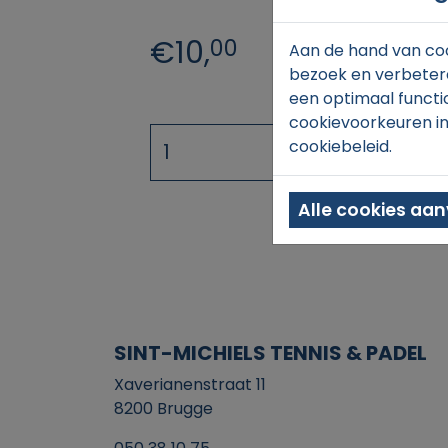
€10,
00
Aan de hand van coo
bezoek en verbetere
een optimaal functi
cookievoorkeuren in
cookiebeleid.
Alle cookies aa
SINT-MICHIELS TENNIS & PADEL
Xaverianenstraat 11
8200 Brugge