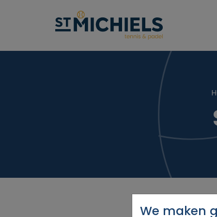
H
We maken ge