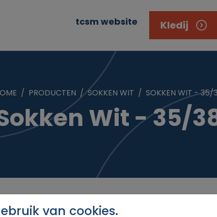
tcsm website
Kledij
OME
PRODUCTEN
SOKKEN WIT
SOKKEN WIT - 35/
Sokken Wit - 35/3
bruik van cookies.