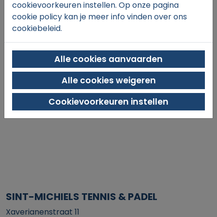
cookievoorkeuren instellen. Op onze pagina
€30,
00
cookie policy kan je meer info vinden over ons
cookiebeleid.
Alle cookies aanvaarden
Alle cookies weigeren
In winkelmand
Cookievoorkeuren instellen
SINT-MICHIELS TENNIS & PADEL
Xaverianenstraat 11