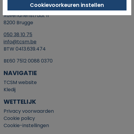
Cookievoorkeuren instellen
SINT-MICHIELS TENNIS & PADEL
Xaverianenstraat 11
8200 Brugge
050 38 10 75
info@tcsm.be
BTW 0413.639.474
BE60 7512 0088 0370
NAVIGATIE
TCSM website
Kledij
WETTELIJK
Privacy voorwaarden
Cookie policy
Cookie-instellingen