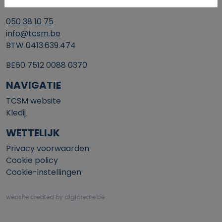
8200 Brugge
050 38 10 75
info@tcsm.be
BTW 0413.639.474
BE60 7512 0088 0370
NAVIGATIE
TCSM website
Kledij
WETTELIJK
Privacy voorwaarden
Cookie policy
Cookie-instellingen
website created by digicreate.be