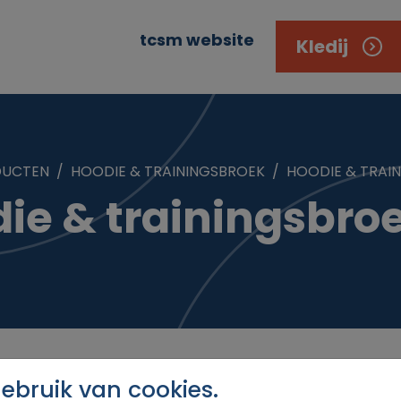
tcsm website
Kledij
DUCTEN
HOODIE & TRAININGSBROEK
HOODIE & TRAIN
ie & trainingsbroe
bruik van cookies.