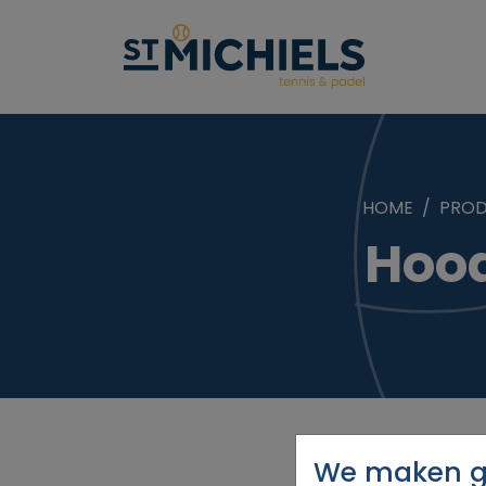
HOME
PRO
Hood
We maken ge