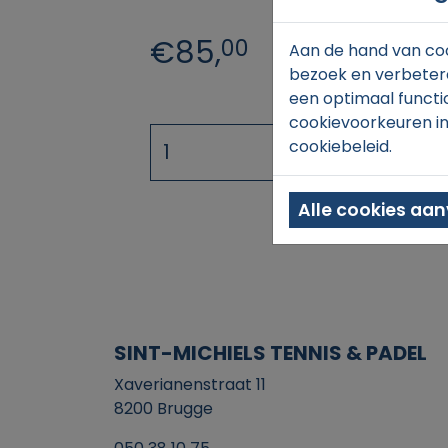
€85,
00
Aan de hand van coo
bezoek en verbetere
een optimaal functi
cookievoorkeuren in
cookiebeleid.
Alle cookies aa
SINT-MICHIELS TENNIS & PADEL
Xaverianenstraat 11
8200 Brugge