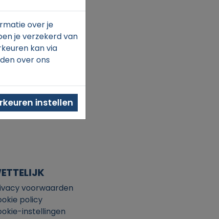
rmatie over je
ben je verzekerd van
rkeuren kan via
nden over ons
keuren instellen
ETTELIJK
ivacy voorwaarden
okie policy
okie-instellingen