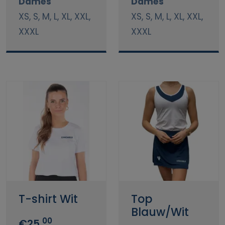
Dames
Dames
XS, S, M, L, XL, XXL,
XS, S, M, L, XL, XXL,
XXXL
XXXL
T-shirt Wit
Top
Blauw/Wit
00
€25,