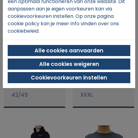
een optimaal functioneren van onze website. Dit
aanpassen aan je eigen voorkeuren kan via
cookievoorkeuren instellen. Op onze pagina
cookie policy kan je meer info vinden over ons
cookiebeleid.
Sokken Wit
Sweater
Blauw
Alle cookies aanvaarden
00
00
€10,
€43,
Alle cookies weigeren
Dames, Heren
Dames, Heren
Cookievoorkeuren instellen
35/38, 38/42,
XS, S, M, L, XL, XXL,
42/45
XXXL