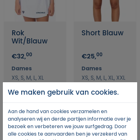
Rok
Short Blauw
Wit/Blauw
00
00
€32,
€25,
Dames
Dames
XS, S, M, L, XL
XS, S, M, L, XL, XXL
We maken gebruik van cookies.
Aan de hand van cookies verzamelen en
analyseren wij en derde partijen informatie over je
bezoek en verbeteren we jouw surfgedrag. Door
alle cookies te aanvaarden ben je verzekerd van